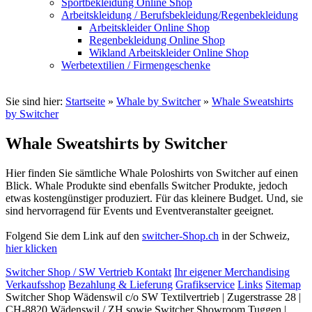
Sportbekleidung Online Shop
Arbeitskleidung / Berufsbekleidung/Regenbekleidung
Arbeitskleider Online Shop
Regenbekleidung Online Shop
Wikland Arbeitskleider Online Shop
Werbetextilien / Firmengeschenke
Sie sind hier:
Startseite
»
Whale by Switcher
»
Whale Sweatshirts
by Switcher
Whale Sweatshirts by Switcher
Hier finden Sie sämtliche Whale Poloshirts von Switcher auf einen
Blick. Whale Produkte sind ebenfalls Switcher Produkte, jedoch
etwas kostengünstiger produziert. Für das kleinere Budget. Und, sie
sind hervorragend für Events und Eventveranstalter geeignet.
Folgend Sie dem Link auf den
switcher-Shop.ch
in der Schweiz,
hier klicken
Switcher Shop / SW Vertrieb Kontakt
Ihr eigener Merchandising
Verkaufsshop
Bezahlung & Lieferung
Grafikservice
Links
Sitemap
Switcher Shop Wädenswil c/o SW Textilvertrieb | Zugerstrasse 28 |
CH-8820 Wädenswil / ZH sowie Switcher Showroom Tuggen |