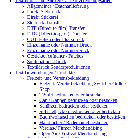
Textildruck und Stickerei / Textilveredelungsarten
Allgemeines / Datenanlieferung
Direkt Siebdruck
Direkt-Stickerei
Siebruck-Transfer
DTF (Direct-to-film) Transfer
DTG (Direct-to-garn) Transfer
CUT Folien oder Flockdruck
Einzelname oder Nummer Druck
Einzelname oder Nummer Stick
Gestickte Aufnäher / Patches
Sublimations-Druck
Textildruck Sonderproduktionen
Textilanwendungen / Produkte
Freizeit- und Vereinsbekleidung
Freizeit- Vereinsbekleidung Switcher Online
Shop
T-Shirt bedrucken oder besticken
Cap / Kappen bedrucken oder besticken
Schürzen bedrucken oder besticken
Softshelljacken bedrucken oder besticken
Baumwolltaschen bedrucken oder besticken
Handtücher / Bademantel besticken
Vereins-/ Firmen Merchandising
Open Air / Festival Merchandising