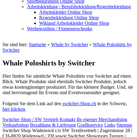
Sportbekleidung Online Shop
Arbeitskleidung / Berufsbekleidung/Regenbekleidung
Arbeitskleider Online Shop
Regenbekleidung Online Shop
Wikland Arbeitskleider Online Shop
Werbetextilien / Firmengeschenke
Sie sind hier:
Startseite
»
Whale by Switcher
»
Whale Poloshirts by
Switcher
Whale Poloshirts by Switcher
Hier finden Sie sämtliche Whale Poloshirts von Switcher auf einen
Blick. Whale Produkte sind ebenfalls Switcher Produkte, jedoch
etwas kostengünstiger produziert. Für das kleinere Budget. Und, sie
sind hervorragend für Events und Eventveranstalter geeignet.
Folgend Sie dem Link auf den
switcher-Shop.ch
in der Schweiz,
hier klicken
.
Switcher Shop / SW Vertrieb Kontakt
Ihr eigener Merchandising
Verkaufsshop
Bezahlung & Lieferung
Grafikservice
Links
Sitemap
Switcher Shop Wädenswil c/o SW Textilvertrieb | Zugerstrasse 28 |
CH-8820 Wädenswil / ZH sowie Switcher Showroom Tuggen |