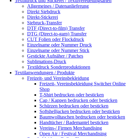
Textildruck und Stickerei / Textilveredelungsarten
Allgemeines / Datenanlieferung
Direkt Siebdruck
Direkt-Stickerei
Siebruck-Transfer
DTF (Direct-to-film) Transfer
DTG (Direct-to-garn) Transfer
CUT Folien oder Flockdruck
Einzelname oder Nummer Druck
Einzelname oder Nummer Stick
Gestickte Aufnäher / Patches
Sublimations-Druck
Textildruck Sonderproduktionen
Textilanwendungen / Produkte
Freizeit- und Vereinsbekleidung
Freizeit- Vereinsbekleidung Switcher Online
Shop
T-Shirt bedrucken oder besticken
Cap / Kappen bedrucken oder besticken
Schürzen bedrucken oder besticken
Softshelljacken bedrucken oder besticken
Baumwolltaschen bedrucken oder besticken
Handtücher / Bademantel besticken
Vereins-/ Firmen Merchandising
Open Air / Festival Merchandising