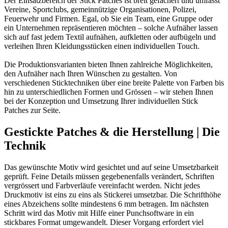
Der Einsatzbereich der Stick Patches ist breit gefächert und umfasst
Vereine, Sportclubs, gemeinnützige Organisationen, Polizei,
Feuerwehr und Firmen. Egal, ob Sie ein Team, eine Gruppe oder
ein Unternehmen repräsentieren möchten – solche Aufnäher lassen
sich auf fast jedem Textil aufnähen, aufkletten oder aufbügeln und
verleihen Ihren Kleidungsstücken einen individuellen Touch.
Die Produktionsvarianten bieten Ihnen zahlreiche Möglichkeiten,
den Aufnäher nach Ihren Wünschen zu gestalten. Von
verschiedenen Sticktechniken über eine breite Palette von Farben bis
hin zu unterschiedlichen Formen und Grössen – wir stehen Ihnen
bei der Konzeption und Umsetzung Ihrer individuellen Stick
Patches zur Seite.
Gestickte Patches & die Herstellung | Die
Technik
Das gewünschte Motiv wird gesichtet und auf seine Umsetzbarkeit
geprüft. Feine Details müssen gegebenenfalls verändert, Schriften
vergrössert und Farbverläufe vereinfacht werden. Nicht jedes
Druckmotiv ist eins zu eins als Stickerei umsetzbar. Die Schrifthöhe
eines Abzeichens sollte mindestens 6 mm betragen. Im nächsten
Schritt wird das Motiv mit Hilfe einer Punchsoftware in ein
stickbares Format umgewandelt. Dieser Vorgang erfordert viel