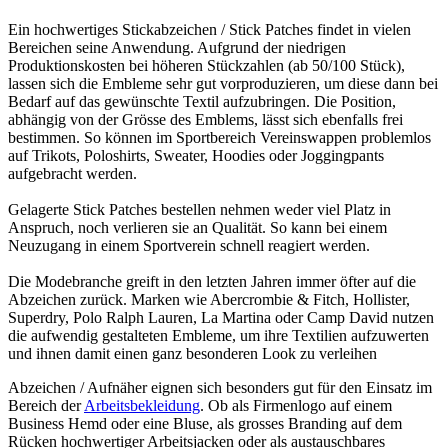
Ein hochwertiges Stickabzeichen / Stick Patches findet in vielen
Bereichen seine Anwendung. Aufgrund der niedrigen
Produktionskosten bei höheren Stückzahlen (ab 50/100 Stück),
lassen sich die Embleme sehr gut vorproduzieren, um diese dann bei
Bedarf auf das gewünschte Textil aufzubringen. Die Position,
abhängig von der Grösse des Emblems, lässt sich ebenfalls frei
bestimmen. So können im Sportbereich Vereinswappen problemlos
auf Trikots, Poloshirts, Sweater, Hoodies oder Joggingpants
aufgebracht werden.
Gelagerte Stick Patches bestellen nehmen weder viel Platz in
Anspruch, noch verlieren sie an Qualität. So kann bei einem
Neuzugang in einem Sportverein schnell reagiert werden.
Die Modebranche greift in den letzten Jahren immer öfter auf die
Abzeichen zurück. Marken wie Abercrombie & Fitch, Hollister,
Superdry, Polo Ralph Lauren, La Martina oder Camp David nutzen
die aufwendig gestalteten Embleme, um ihre Textilien aufzuwerten
und ihnen damit einen ganz besonderen Look zu verleihen
Abzeichen / Aufnäher eignen sich besonders gut für den Einsatz im
Bereich der
Arbeitsbekleidung
. Ob als Firmenlogo auf einem
Business Hemd oder eine Bluse, als grosses Branding auf dem
Rücken hochwertiger Arbeitsjacken oder als austauschbares