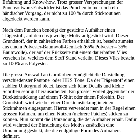
Erfahrung und Know-how. Trotz grosser Versprechungen der
Punchsoftware-Entwickler ist das Punchen immer noch ein
händischer Vorgang, der nicht zu 100 % durch Stickroutinen
abgedeckt werden kann.
Nach dem Punchen benötigt der gestickte Aufnäher einen
Trägerstoff, auf den das jeweilige Motiv aufgestickt wird. Dieser
Grundstoff, der in zahlreichen Farben erhältlich ist, besteht zumeist
aus einem Polyester-Baumwoll-Gemisch (65% Polyester – 35%
Baumwolle), der auf der Rückseite mit einem dauerhaften Vlies
versehen ist, welches dem Stoff Stand verleiht. Dieses Vlies besteht
zu 100% aus Polyester.
Die grosse Auswahl an Garnfarben ermöglicht die Darstellung
verschiedenster Pantone- oder HKS-Töne. Da der Trägerstoff einen
stabilen Untergrund bietet, lassen sich feine Details und kleine
Schriften sehr gut herausarbeiten. Ein grosser Vorteil gegenüber der
Direkteinstickung auf einem T-Shirt oder einem Poloshirt. Der
Grundstoff wird wie bei einer Direkteinstickung in einen
Stickrahmen eingespannt. Hierzu verwendet man in der Regel einen
grossen Rahmen, um einen Nutzen (mehrere Patches) sticken zu
können. Nun kommt die Umrandung, die der Aufnäher erhält. Dafür
wird während der Einstickung des Motivs zusätzlich eine
Umrandung gestickt, die die endgültige Form des Aufnähers
definiert.