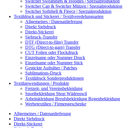
Switcher Sweatshirts & Hoodies | Spezialproduktion
Switcher Cap & Switcher Mützen | Spezialproduktion
Switcher Softshell & Fleece | Spezialproduktion
Textildruck und Stickerei / Textilveredelungsarten
Allgemeines / Datenanlieferung
Direkt Siebdruck
Direkt-Stickerei
Siebruck-Transfer
DTF (Direct-to-film) Transfer
DTG (Direct-to-garn) Transfer
CUT Folien oder Flockdruck
Einzelname oder Nummer Druck
Einzelname oder Nummer Stick
Gestickte Aufnäher / Patches
Sublimations-Druck
Textildruck Sonderproduktionen
Textilanwendungen / Produkte
Freizeit- und Vereinsbekleidung
Sportbekleidung Shop Wädenswil
Arbeitskleidung Berufsbekleidung Regenbekleidung
Werbetextilien / Firmengeschenke
Allgemeines / Datenanlieferung
Direkt Siebdruck
Direkt-Stickerei